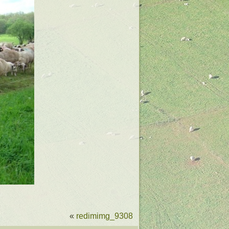
«
redimimg_9308