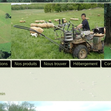
ions
Nos produits
Nous trouver
Hébergement
Con
min