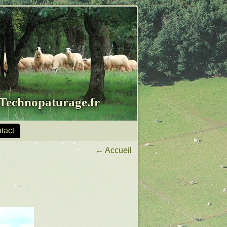
Technopaturage.fr
tact
←
Accueil