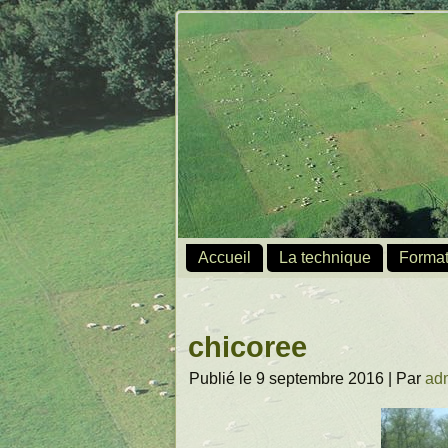
Accueil
La technique
Format
chicoree
Publié le
9 septembre 2016
|
Par
ad