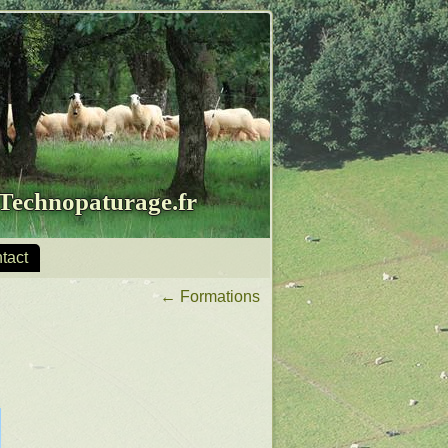
Technopaturage.fr
tact
←
Formations