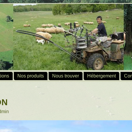
ions
Nos produits
Nous trouver
Hébergement
Con
ON
dmin