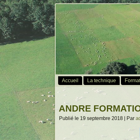
Accueil
La technique
Format
ANDRE FORMATI
Publié le
19 septembre 2018
|
Par
a